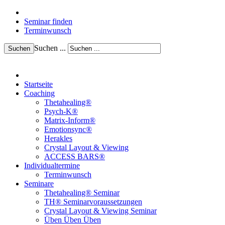
Seminar finden
Terminwunsch
Suchen ...
Suchen
Startseite
Coaching
Thetahealing®
Psych-K®
Matrix-Inform®
Emotionsync®
Herakles
Crystal Layout & Viewing
ACCESS BARS®
Individualtermine
Terminwunsch
Seminare
Thetahealing® Seminar
TH® Seminarvoraussetzungen
Crystal Layout & Viewing Seminar
Üben Üben Üben