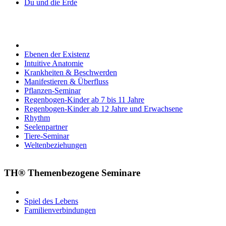
Du und die Erde
Ebenen der Existenz
Intuitive Anatomie
Krankheiten & Beschwerden
Manifestieren & Überfluss
Pflanzen-Seminar
Regenbogen-Kinder ab 7 bis 11 Jahre
Regenbogen-Kinder ab 12 Jahre und Erwachsene
Rhythm
Seelenpartner
Tiere-Seminar
Weltenbeziehungen
TH® Themenbezogene Seminare
Spiel des Lebens
Familienverbindungen