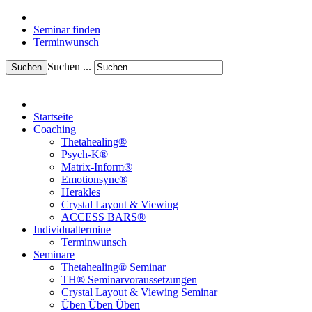
Seminar finden
Terminwunsch
Suchen ...
Suchen
Startseite
Coaching
Thetahealing®
Psych-K®
Matrix-Inform®
Emotionsync®
Herakles
Crystal Layout & Viewing
ACCESS BARS®
Individualtermine
Terminwunsch
Seminare
Thetahealing® Seminar
TH® Seminarvoraussetzungen
Crystal Layout & Viewing Seminar
Üben Üben Üben