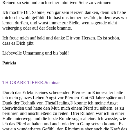
Reinen zu sein und auch seiner intuitiven Seite zu vertrauen.
Ich möchte Dir, Sabine, von ganzem Herzen danken, denn ich habe
mich sehr wohl gefühlt. Du hast uns immer bestärkt, in dem was wir
lernen durften, und warst immer zur Stelle, wenns gerade nicht
weiterging oder auf der Seele brannte.
Ich freue mich auf bald und danke Dir von Herzen. Es ist schön,
dass es Dich gibt.
Liebevolle Umarmung und bis bald!
Patrizia
TH GRABE TIEFER-Seminar
Durch das Erlebnis eines scheuenden Pferdes im Kindesalter hatte
ich mein ganzes Leben Angst vor Pferden. Gut 60 Jahre später und
Dank der Technik von ThetaHealing® konnte ich meine Angst
überwinden und hatte den Mut, mich einem Pferd zu nähern, es zu
berühren und anschließend zu reiten. Drei Runden war ich in einer
Halle unterwegs und die letzte Runde sogar alleine. Ich wusste, wie
ich das Pferd anhalten und auch wieder in Gang setzen konnte. Es
war ein wunderbares Gefühl, den Rhythmus aber auch die Kraft des