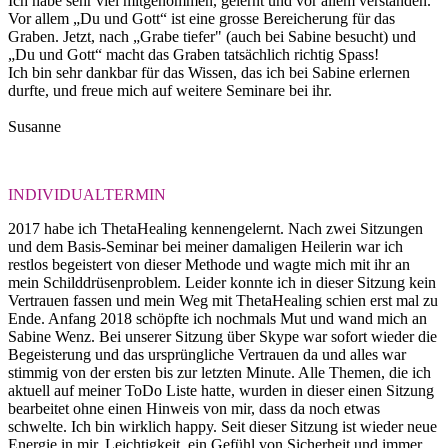
Ich habe sehr viel mitgenommen, gelernt und vor allem verstanden.
Vor allem „Du und Gott“ ist eine grosse Bereicherung für das
Graben. Jetzt, nach „Grabe tiefer" (auch bei Sabine besucht) und
„Du und Gott“ macht das Graben tatsächlich richtig Spass!
Ich bin sehr dankbar für das Wissen, das ich bei Sabine erlernen
durfte, und freue mich auf weitere Seminare bei ihr.
Susanne
INDIVIDUALTERMIN
2017 habe ich ThetaHealing kennengelernt. Nach zwei Sitzungen
und dem Basis-Seminar bei meiner damaligen Heilerin war ich
restlos begeistert von dieser Methode und wagte mich mit ihr an
mein Schilddrüsenproblem. Leider konnte ich in dieser Sitzung kein
Vertrauen fassen und mein Weg mit ThetaHealing schien erst mal zu
Ende. Anfang 2018 schöpfte ich nochmals Mut und wand mich an
Sabine Wenz. Bei unserer Sitzung über Skype war sofort wieder die
Begeisterung und das ursprüngliche Vertrauen da und alles war
stimmig von der ersten bis zur letzten Minute. Alle Themen, die ich
aktuell auf meiner ToDo Liste hatte, wurden in dieser einen Sitzung
bearbeitet ohne einen Hinweis von mir, dass da noch etwas
schwelte. Ich bin wirklich happy. Seit dieser Sitzung ist wieder neue
Energie in mir, Leichtigkeit, ein Gefühl von Sicherheit und immer