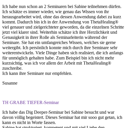
Ich habe nun schon an 2 Seminaren bei Sabine teilnehmen dürfen.
Ich schätze es immer wieder, wie genau das Wissen von ihr
herausgearbeitet wird, ohne das dessen Anwendung dabei zu kurz
kommt. Dadurch bin ich in der Anwendung von ThetaHealing®
viel genauer und zielgerichteter geworden, da die einzelnen Schritte
jetzt viel klarer sind. Weiterhin schätze ich ihre Herzlichkeit und
Genauigkeit in ihrer Rolle als Seminarleiterin während der
Seminare. Sie hat ein umfangreiches Wissen, welches sie gerne
weitergibt. Ich persönlich konnte mich durch ihre Seminare sehr
weiterentwickeln. Viele Dinge haben sich realisiert, die ich anfangs
für unmöglich gehalten habe. Zum Beispiel bin ich nicht mehr
kurzsichtig, was ich vor allem der Arbeit mit ThetaHealing®
zuschreibe.
Ich kann ihre Seminare nur empfehlen.
Susanne
TH GRABE TIEFER-Seminar
Ich habe das Dig Deeper-Seminar bei Sabine besucht und war
davon völlig begeistert. Dieses Seminar hat mir sooo gut getan, ich
kann es nicht in Worte fassen.
Sabine hat strukturiert, kompetent und mit viel Liebe den