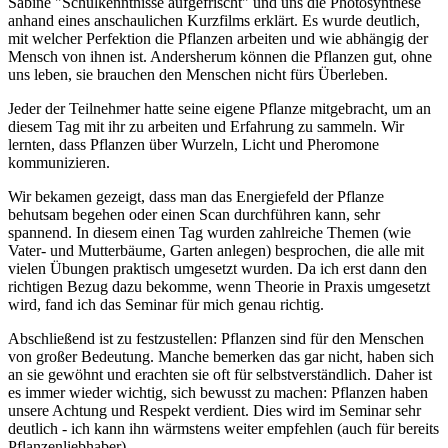
Sabine "Schulkenntnisse aufgefrischt" und uns die Photosynthese
anhand eines anschaulichen Kurzfilms erklärt. Es wurde deutlich,
mit welcher Perfektion die Pflanzen arbeiten und wie abhängig der
Mensch von ihnen ist. Andersherum können die Pflanzen gut, ohne
uns leben, sie brauchen den Menschen nicht fürs Überleben.
Jeder der Teilnehmer hatte seine eigene Pflanze mitgebracht, um an
diesem Tag mit ihr zu arbeiten und Erfahrung zu sammeln. Wir
lernten, dass Pflanzen über Wurzeln, Licht und Pheromone
kommunizieren.
Wir bekamen gezeigt, dass man das Energiefeld der Pflanze
behutsam begehen oder einen Scan durchführen kann, sehr
spannend. In diesem einen Tag wurden zahlreiche Themen (wie
Vater- und Mutterbäume, Garten anlegen) besprochen, die alle mit
vielen Übungen praktisch umgesetzt wurden. Da ich erst dann den
richtigen Bezug dazu bekomme, wenn Theorie in Praxis umgesetzt
wird, fand ich das Seminar für mich genau richtig.
Abschließend ist zu festzustellen: Pflanzen sind für den Menschen
von großer Bedeutung. Manche bemerken das gar nicht, haben sich
an sie gewöhnt und erachten sie oft für selbstverständlich. Daher ist
es immer wieder wichtig, sich bewusst zu machen: Pflanzen haben
unsere Achtung und Respekt verdient. Dies wird im Seminar sehr
deutlich - ich kann ihn wärmstens weiter empfehlen (auch für bereits
Pflanzenliebhaber).