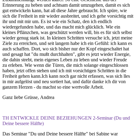
Erinnerung zu heben und achtsam damit umzugehen, damit es sich
gut entwickeln kann, hat all diese Jahre gebraucht. Ich spüre, wie
sich die Freiheit in mir wieder ausbreitet, und ich gehe vorsichtig mit
ihr und mit mir um. Es ist wie ein Schatz, den ich endlich
wiedergefunden habe, und das macht mich glücklich. Wie ein
kleines Pflänzchen, was geschützt werden will, bis es für sich selbst
wieder genug stark ist. In kleinen Schritten versuche ich, jetzt meine
Ziele zu erreichen, und seit langem habe ich ein Gefühl: ich kann es
auch schaffen. Dort, wo sich bisher nur der Kopf eingeschaltet hat
und gesagt hat "du mußt durchhalten", gibt es jetzt wieder Energie,
die dahin strebt, mein eigenes Leben zu leben und wieder Freude
zu erleben. Wie wenn die Türen, die mich solange eingeschlossen
haben, jetzt offen stehen und ich mit vorsichtigen Schritten in die
Freiheit gehen kann.Ich kann noch gar nicht erfassen, was sich lles
in mir aufgelöst und neu sortiert hat, und dafür danke ich dir von
ganzem Herzen - du machst so eine wertvolle Arbeit.
Ganz liebe Grüsse, Andrea
TH ENTWICKLE DEINE BEZIEHUNGEN 2-Seminar (Du und
Deine bessere Hälfte)
Das Seminar "Du und Deine bessere Hälfte" bei Sabine war