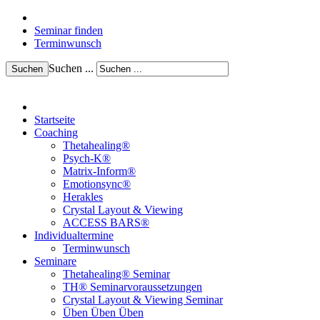
Seminar finden
Terminwunsch
Suchen ...
Suchen
Startseite
Coaching
Thetahealing®
Psych-K®
Matrix-Inform®
Emotionsync®
Herakles
Crystal Layout & Viewing
ACCESS BARS®
Individualtermine
Terminwunsch
Seminare
Thetahealing® Seminar
TH® Seminarvoraussetzungen
Crystal Layout & Viewing Seminar
Üben Üben Üben