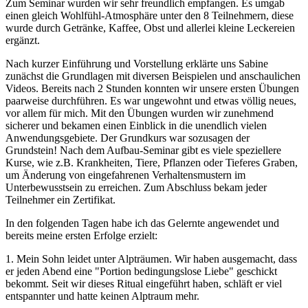
Zum Seminar wurden wir sehr freundlich empfangen. Es umgab
einen gleich Wohlfühl-Atmosphäre unter den 8 Teilnehmern, diese
wurde durch Getränke, Kaffee, Obst und allerlei kleine Leckereien
ergänzt.
Nach kurzer Einführung und Vorstellung erklärte uns Sabine
zunächst die Grundlagen mit diversen Beispielen und anschaulichen
Videos. Bereits nach 2 Stunden konnten wir unsere ersten Übungen
paarweise durchführen. Es war ungewohnt und etwas völlig neues,
vor allem für mich. Mit den Übungen wurden wir zunehmend
sicherer und bekamen einen Einblick in die unendlich vielen
Anwendungsgebiete. Der Grundkurs war sozusagen der
Grundstein! Nach dem Aufbau-Seminar gibt es viele speziellere
Kurse, wie z.B. Krankheiten, Tiere, Pflanzen oder Tieferes Graben,
um Änderung von eingefahrenen Verhaltensmustern im
Unterbewusstsein zu erreichen. Zum Abschluss bekam jeder
Teilnehmer ein Zertifikat.
In den folgenden Tagen habe ich das Gelernte angewendet und
bereits meine ersten Erfolge erzielt:
1. Mein Sohn leidet unter Alpträumen. Wir haben ausgemacht, dass
er jeden Abend eine "Portion bedingungslose Liebe" geschickt
bekommt. Seit wir dieses Ritual eingeführt haben, schläft er viel
entspannter und hatte keinen Alptraum mehr.