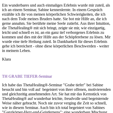
Ein wunderbares und auch einmaliges Erlebnis wurde mir zuteil, als
ich an einem Seminar, Sabine kennenlernte. In einem Gespräch
erzählte ich ihr von meinen körperlichen Schwierigkeiten, die ich
nach dem Tode meines Bruders hatte. Sie bot mir Hilfe an, die ich
gerne annahm. Sie berührte meine Seele zutiefst. Aus ihrer Intuition,
die ThetaHealing® mit sich bringt, zeigte sie mir, wie einzigartig,
leicht und schnell es ist, an ein ganz tief verborgenes Erlebnis zu
kommen und dies mit der Hilfe aus der Schöpferebene zu lösen. Mir
wurde eine tiefe Heilung zuteil. In Dankbarkeit für dieses Erlebnis
gehe ich bereichert - ohne diese körperlichen Beschwerden - weiter
in meinem Leben.
Klara
TH GRABE TIEFER-Seminar
Ich habe das ThetaHealing®-Seminar "Grabe tiefer" bei Sabine
besucht und bin voll auf begeistert von ihrer offenen, motivierenden
und gleichzeitig annehmenden Art. Sie hat mir das Kernstück von
ThetaHealing® auf wunderbar leichte, freudvolle und begeisternde
Weise näher gebracht. Noch nie zuvor verging die Zeit so schnell,
wie in diesem Seminar. Auch bin ich total begeistert von Sabines
"Ganzkörper-Herz-und-Geistlernens": eine wunderbare Mischung