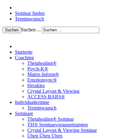
Seminar finden
Terminwunsch
Suchen ...
Suchen
Startseite
Coaching
Thetahealing®
Psych-K®
Matrix-Inform®
Emotionsync®
Herakles
Crystal Layout & Viewing
ACCESS BARS®
Individualtermine
Terminwunsch
Seminare
Thetahealing® Seminar
TH® Seminarvoraussetzungen
Crystal Layout & Viewing Seminar
Üben Üben Üben