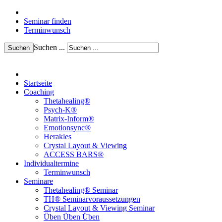
Seminar finden
Terminwunsch
Suchen ...
Suchen
Startseite
Coaching
Thetahealing®
Psych-K®
Matrix-Inform®
Emotionsync®
Herakles
Crystal Layout & Viewing
ACCESS BARS®
Individualtermine
Terminwunsch
Seminare
Thetahealing® Seminar
TH® Seminarvoraussetzungen
Crystal Layout & Viewing Seminar
Üben Üben Üben