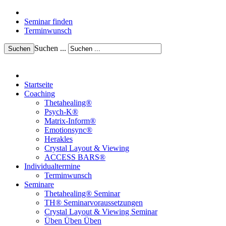
Seminar finden
Terminwunsch
Suchen ...
Suchen
Startseite
Coaching
Thetahealing®
Psych-K®
Matrix-Inform®
Emotionsync®
Herakles
Crystal Layout & Viewing
ACCESS BARS®
Individualtermine
Terminwunsch
Seminare
Thetahealing® Seminar
TH® Seminarvoraussetzungen
Crystal Layout & Viewing Seminar
Üben Üben Üben