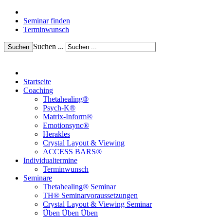
Seminar finden
Terminwunsch
Suchen ...
Suchen
Startseite
Coaching
Thetahealing®
Psych-K®
Matrix-Inform®
Emotionsync®
Herakles
Crystal Layout & Viewing
ACCESS BARS®
Individualtermine
Terminwunsch
Seminare
Thetahealing® Seminar
TH® Seminarvoraussetzungen
Crystal Layout & Viewing Seminar
Üben Üben Üben